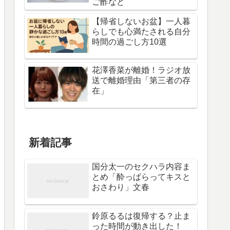
ご酢など
【帰省しないお盆】一人暮
らしでも心満たされる自分
時間の過ごし方10選
花澤香菜が離婚！ラジオ放
送で離婚理由「第三者の存
在」
新着記事
国分太一のセクハラ内容ま
とめ「酔っぱらってキスと
おさわり」文春
鈴原るるは復帰する？止ま
った時間が動き出した！