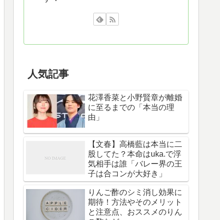
人気記事
花澤香菜と小野賢章が離婚
に至るまでの「本当の理
由」
【文春】高橋藍は本当に二
股してた？本命はuka.で浮
気相手は誰「バレー界の王
子は合コンが大好き」
りんご酢のシミ消し効果に
期待！方法やそのメリット
と注意点、おススメのりん