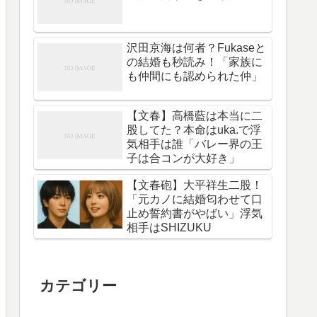
沢田京海は何者？Fukaseと
の結婚も秒読み！「家族に
も仲間にも認められた仲」
【文春】高橋藍は本当に二
股してた？本命はuka.で浮
気相手は誰「バレー界の王
子は合コンが大好き」
【文春砲】大平祥生二股！
「元カノに結婚匂わせて口
止め誓約書がやばい」浮気
相手はSHIZUKU
カテゴリー