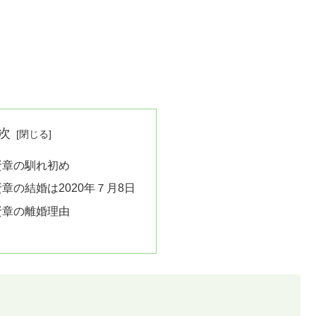
次
賢章の馴れ初め
章の結婚は2020年７月8日
賢章の離婚理由