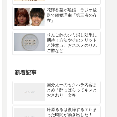
花澤香菜が離婚！ラジオ放
送で離婚理由「第三者の存
在」
りんご酢のシミ消し効果に
期待！方法やそのメリット
と注意点、おススメのりん
ご酢など
新着記事
国分太一のセクハラ内容ま
とめ「酔っぱらってキスと
おさわり」文春
鈴原るるは復帰する？止ま
った時間が動き出した！