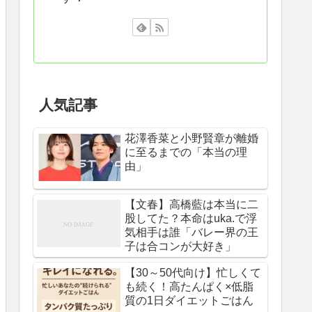
人気記事
花澤香菜と小野賢章が離婚
に至るまでの「本当の理
由」
【文春】高橋藍は本当に二
股してた？本命はuka.で浮
気相手は誰「バレー界の王
子は合コンが大好き」
【30～50代向け】忙しくて
も続く！高たんぱく×低脂
質の1日ダイエットごはん